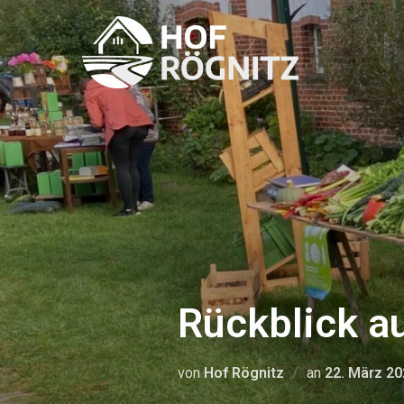
Rückblick a
von
Hof Rögnitz
an
22. März 20